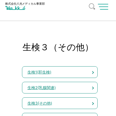
株式会社八光
メディカル事業部
メ
ニ
ュ
ー
を
開
く
生検３（その他）
生検1(肝生検)
生検2(乳腺関連)
生検3(その他)