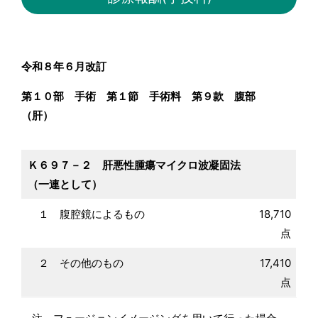
令和８年６月改訂
第１０部 手術 第１節 手術料 第９款 腹部
（肝）
Ｋ６９７－２ 肝悪性腫瘍マイクロ波凝固法
（一連として）
１ 腹腔鏡によるもの
18,710
点
２ その他のもの
17,410
点