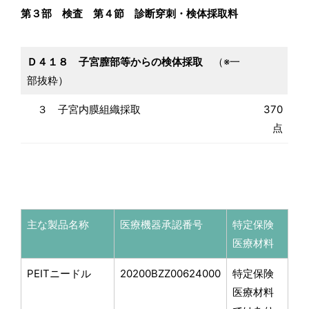
第３部 検査 第４節 診断穿刺・検体採取料
Ｄ４１８ 子宮膣部等からの検体採取
（※一
部抜粋）
３ 子宮内膜組織採取
370
点
主な製品名称
医療機器承認番号
特定保険
医療材料
PEITニードル
20200BZZ00624000
特定保険
医療材料