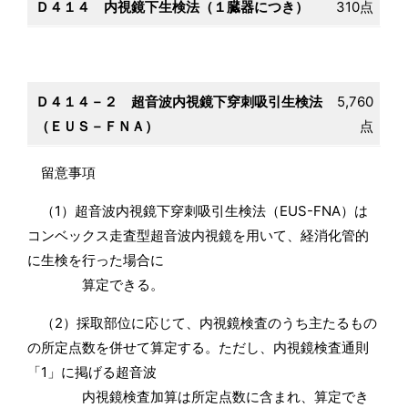
Ｄ４１４ 内視鏡下生検法（１臓器につき）
310点
Ｄ４１４－２ 超音波内視鏡下穿刺吸引生検法
5,760
（ＥＵＳ－ＦＮＡ）
点
留意事項
（1）超音波内視鏡下穿刺吸引生検法（EUS-FNA）は
コンベックス走査型超音波内視鏡を用いて、経消化管的
に生検を行った場合に
算定できる。
（2）採取部位に応じて、内視鏡検査のうち主たるもの
の所定点数を併せて算定する。ただし、内視鏡検査通則
「1」に掲げる超音波
内視鏡検査加算は所定点数に含まれ、算定でき