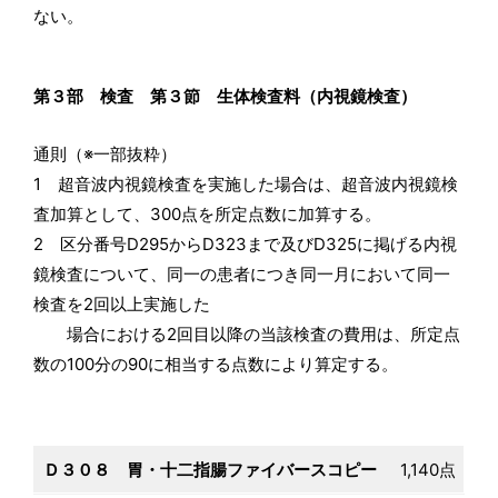
ない。
第３部 検査 第３節 生体検査料（内視鏡検査）
通則（※一部抜粋）
1 超音波内視鏡検査を実施した場合は、超音波内視鏡検
査加算として、300点を所定点数に加算する。
2 区分番号D295からD323まで及びD325に掲げる内視
鏡検査について、同一の患者につき同一月において同一
検査を2回以上実施した
場合における2回目以降の当該検査の費用は、所定点
数の100分の90に相当する点数により算定する。
Ｄ３０８ 胃・十二指腸ファイバースコピー
1,140点