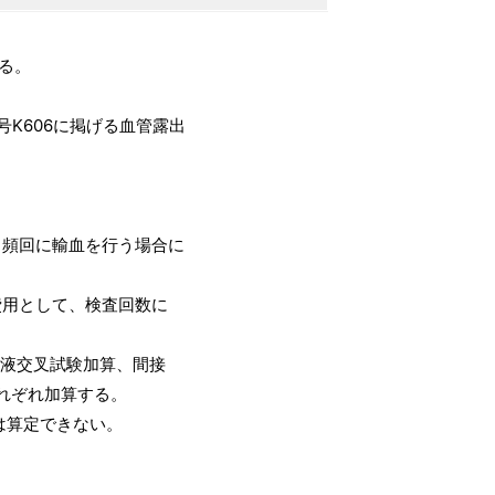
る。
K606に掲げる血管露出
。
、頻回に輸血を行う場合に
費用として、検査回数に
液交叉試験加算、間接
れぞれ加算する。
算定できない。
。