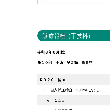
診療報酬（手技料）
令和８年６月改訂
第１０部 手術 第２節 輸血料
Ｋ９２０ 輸血
１ 自家採血輸血（200mLごとに）
イ １回目