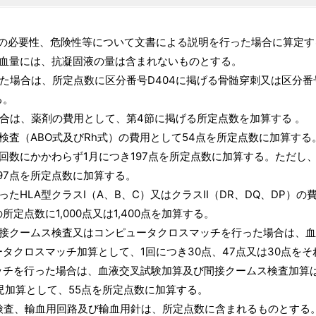
必要性、危険性等について文書による説明を行った場合に算定す
量には、抗凝固液の量は含まれないものとする。
合は、所定点数に区分番号D404に掲げる骨髄穿刺又は区分番号
。
は、薬剤の費用として、第4節に掲げる所定点数を加算する 。
（ABO式及びRh式）の費用として54点を所定点数に加算する
数にかかわらず1月につき197点を所定点数に加算する。ただし
点を所定点数に加算する。
HLA型クラスⅠ（A、B、C）又はクラスⅡ（DR、DQ、DP）の
に1,000点又は1,400点を加算する。
クームス検査又はコンピュータクロスマッチを行った場合は、血
スマッチ加算として、1回につき30点、47点又は30点をそ
った場合は、血液交叉試験加算及び間接クームス検査加算は
加算として、55点を所定点数に加算する。
査、輸血用回路及び輸血用針は、所定点数に含まれるものとする