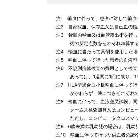
注1 輸血に伴って、患者に対して輸血の
注2 自家採血、保存血又は自己血の輸血
注3 骨髄内輸血又は血管露出術を行った場
術の所定点数をそれぞれ加算する
注4 輸血に当たって薬剤を使用した場合
注5 輸血に伴って行った患者の血液型検査
注6 不規則抗体検査の費用として検査回
あっては、1週間に1回に限り、197
注7 HLA型適合血小板輸血に伴って行った
かかわらず一連につきそれぞれの所定点数
注8 輸血に伴って、血液交叉試験、間接
クームス検査加算又はコンピュータクロ
ただし、コンピュータクロスマッチを行
注9 6歳未満の乳幼児の場合は、乳幼児
注10 輸血に伴って行った供血者の諸検