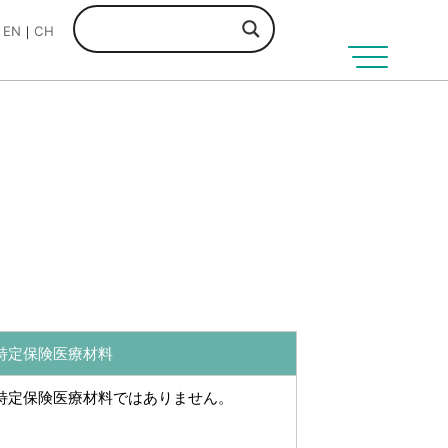
EN
CH
メ
ニ
ュ
ー
を
開
く
特定保険医療材料
特定保険医療材料ではありません。