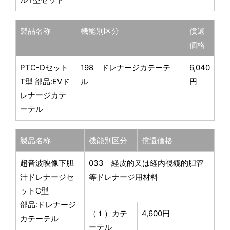
製品名称
機能別区分
償還
価格
PTC-Dセット
198 ドレナージカテーテ
6,040
T型 部品:EVド
ル
円
レナージカテ
ーテル
製品名称
機能別区分
償還価格
超音波映像下胆
033 経皮的又は経内視鏡的胆管
汁ドレナージセ
等ドレナージ用材料
ットC型
部品:ドレナージ
（１）カテ
4,600円
カテーテル
ーテル