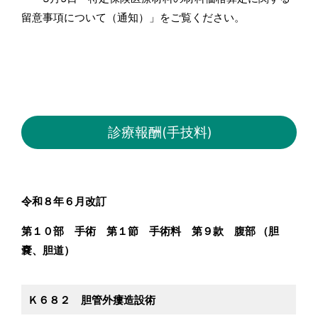
留意事項について（通知）」をご覧ください。
診療報酬(手技料)
令和８年６月改訂
第１０部 手術 第１節 手術料 第９款 腹部 （胆
嚢、胆道）
Ｋ６８２ 胆管外瘻造設術