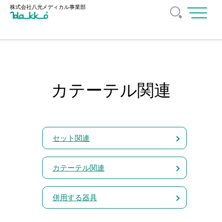
株式会社八光
メディカル事業部
メ
ニ
ュ
ー
を
開
く
カテーテル関連
セット関連
カテーテル関連
併用する器具