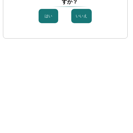
すか？
カタログダウンロードページへ
麻酔・ペインクリニックⅠ[ISO80369-6]