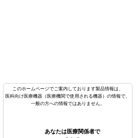
麻酔・ペインクリニックⅡ
血管留置
医療機器
カテゴリー外
画像診断Ⅰ[生検・造影]
輸血・輸液
このホームページでご案内しております製品情報は、
内視鏡下外科手術器具Ⅰ
医科向け医療機器（医療機関で使用される機器）の情報で、
一般の方への情報ではありません。
麻酔・ペインクリニックⅠ[ISO80369-6]
あなたは医療関係者で