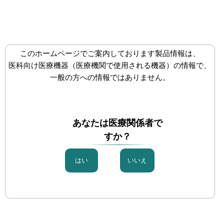
株式会社八光
メディカル事業部
メ
ニ
ュ
ー
このホームページでご案内しております製品情報は、
を
医科向け医療機器（医療機関で使用される機器）の情報で、
開
一般の方への情報ではありません。
く
手技紹介動画
あなたは医療関係者で
「ケースレポート」「製品紹介動画」「手技紹介動画」
すか？
は登録者専用のページです。
一般の方への情報提供を目的としたものではありません
のでご了承ください。
登録がお済みでない方は『新規ユーザー登録』よりご登
録をお願いいたします。