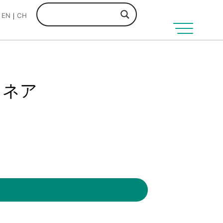
EN
CH
メ
ニ
ュ
ー
を
開
INスネア
く