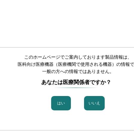
製品情報
電子添文
販売拠点
企業情報
採用情報
0369シリーズ誤接続防止コネ
このホームページでご案内しております製品情報は、
医科向け医療機器（医療機関で使用される機器）の情報
一般の方への情報ではありません。
あなたは医療関係者ですか？
お問い合わせ
業・一般の皆さま