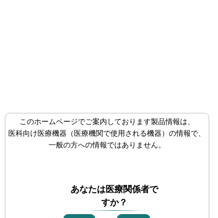
株式会社八光
メディカル事業部
メ
ニ
ュ
ー
を
開
く
製品情報
このホームページでご案内しております製品情報は、
医科向け医療機器（医療機関で使用される機器）の情報で、
麻酔・ペインクリニックⅠ[ISO80369-6]
一般の方への情報ではありません。
画像診断Ⅱ[ドレナージ]
コネクター
あなたは医療関係者で
すか？
内視鏡下外科手術器具Ⅱ