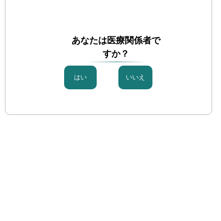
麻酔・ペインクリニックⅡ
血管留置
あなたは医療関係者で
すか？
医療機器
カテゴリー外
画像診断Ⅰ[生検・造影]
輸血・輸液
内視鏡下外科手術器具Ⅰ
ス