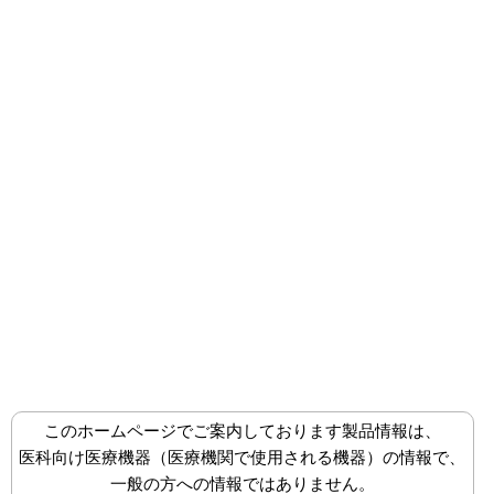
株式会社八光
メディカル事業部
メ
ニ
ュ
ー
を
開
く
製品情報
麻酔・ペインクリニックⅠ[ISO80369-6]
画像診断Ⅱ[ドレナージ]
コネクター
このホームページでご案内しております製品情報は、
医科向け医療機器（医療機関で使用される機器）の情報で、
内視鏡下外科手術器具Ⅱ
一般の方への情報ではありません。