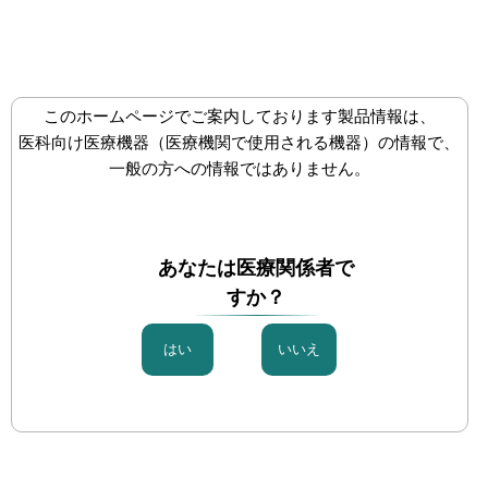
株式会社八光
メディカル事業部
メ
ニ
ュ
ー
このホームページでご案内しております製品情報は、
を
医科向け医療機器（医療機関で使用される機器）の情報で、
開
一般の方への情報ではありません。
く
製品紹介動画
あなたは医療関係者で
「ケースレポート」「製品紹介動画」「手技紹介動画」
すか？
は登録者専用のページです。
一般の方への情報提供を目的としたものではありません
のでご了承ください。
登録がお済みでない方は『新規ユーザー登録』よりご登
録をお願いいたします。