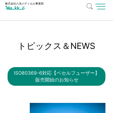
株式会社八光
メディカル事業部
メ
ニ
ュ
ー
を
開
く
トピックス＆NEWS
ISO80369-6対応【ベセルフューザー】
販売開始のお知らせ