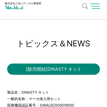
株式会社八光
メディカル事業部
メ
ニ
ュ
ー
を
開
く
トピックス＆NEWS
[販売開始]DINASTY キット
製品名：DINASTY キット
一般的名称：マーカ挿入用セット
医療機器認証番号：306ALBZX00018000