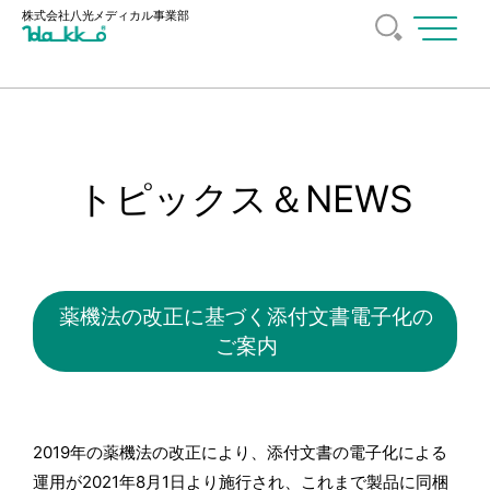
株式会社八光
メディカル事業部
メ
ニ
ュ
ー
を
開
く
トピックス＆NEWS
薬機法の改正に基づく添付文書電子化の
ご案内
2019年の薬機法の改正により、添付文書の電子化による
運用が2021年8月1日より施行され、これまで製品に同梱